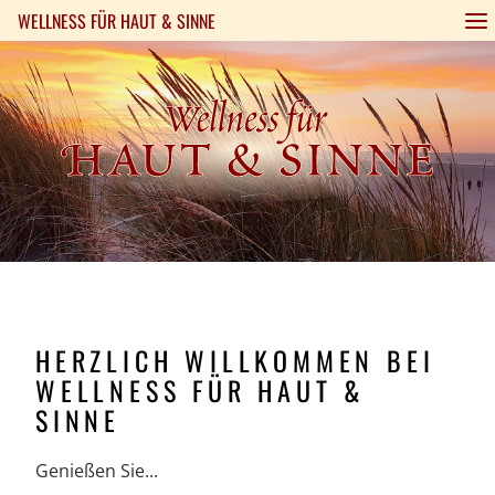
WELLNESS FÜR HAUT & SINNE
Ambiente
Arrangements
Produkte
Specials
Preise
Gutsche
HERZLICH WILLKOMMEN BEI
WELLNESS FÜR HAUT &
SINNE
Genießen Sie...