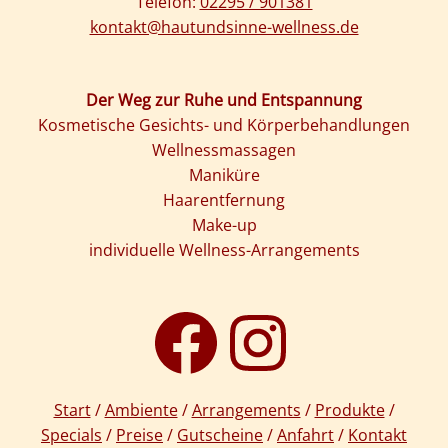
Telefon:
02295 / 901381
kontakt@hautundsinne-wellness.de
Der Weg zur Ruhe und Entspannung
Kosmetische Gesichts- und Körperbehandlungen
Wellnessmassagen
Maniküre
Haarentfernung
Make-up
individuelle Wellness-Arrangements
Start
/
Ambiente
/
Arrangements
/
Produkte
/
Specials
/
Preise
/
Gutscheine
/
Anfahrt
/
Kontakt