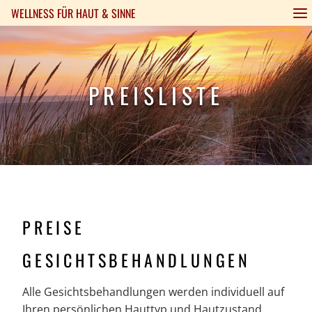
WELLNESS FÜR HAUT & SINNE
Ambiente
Arrangements
Produkte
Specials
Preise
Gutsche
PREISLISTE
PREISE
GESICHTSBEHANDLUNGEN
Alle Gesichtsbehandlungen werden individuell auf
Ihren persönlichen Hauttyp und Hautzustand