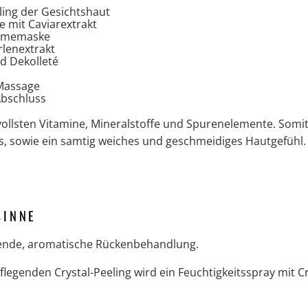
ling der Gesichtshaut
e mit Caviarextrakt
rememaske
rlenextrakt
d Dekolleté
Massage
Abschluss
tvollsten Vitamine, Mineralstoffe und Spurenelemente. Somit
is, sowie ein samtig weiches und geschmeidiges Hautgefühl.
SINNE
erende, aromatische Rückenbehandlung.
egenden Crystal-Peeling wird ein Feuchtigkeitsspray mit Cry