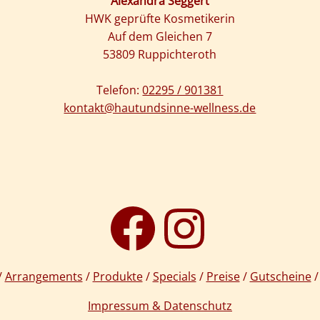
Alexandra Seggert
HWK geprüfte Kosmetikerin
Auf dem Gleichen 7
53809 Ruppichteroth
Telefon:
02295 / 901381
kontakt@hautundsinne-wellness.de
/
Arrangements
/
Produkte
/
Specials
/
Preise
/
Gutscheine
Impressum & Datenschutz