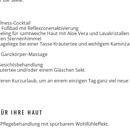
 die Seele.
ness-Cocktail
 Fußbad mit Reflexzonenaktivierung
ling für samtweiche Haut mit Aloe Vera und Lavakristallen
 den Sternenhimmel
ageliege bei einer Tasse Kräutertee und wohligem Kaminz
 Ganzkörper-Massage
Gesichtsbehandlung
utertee und/oder einem Gläschen Sekt
eren Kurzurlaub, um an einem einzigen Tag ganz viel neue 
FÜR IHRE HAUT
e Pflegebehandlung mit spürbarem Wohlfühleffekt.